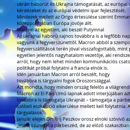
ukrán háborút és Ukrajna támogatását, az európai 
kérdéseket és az európai védelmi ipar fejlesztését.
Mindezek mellett az Origo értesülése szerint Emman
középpontjában Európa jövője állt.
Macron az egyetlen, aki beszél Putyinnal
Az ukrajnai háború sajnos továbbra is a legfőbb na
vagyunk a fegyverszünettől. Macron abból a szempon
fegyverszállítások terén jóval visszafogottabb, mint 
egyetlen jelentős nagyhatalom vezetője, aki rendsze
arról, hogy nem lehet minden kommunikációs csatorn
politikát próbál folytatni a francia elnök is.
Idén januárban Macron arról beszélt, hogy
továbbra is tárgyalni fogok Oroszországgal.
Azt mondta, hogy minden ország felelős a világrend
Macron az El Pais című lapnak adott interjújában a
továbbra is támogatja Ukrajnát – támogatja a párb
szóbeli eszkaláció elkerülése mellett kell folytatnia. 
tárgyalások.
Január elején Dmitrij Peszkov orosz elnöki szóvivő a
„most szünetel a párbeszéd, de az előző szakaszban