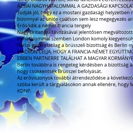
ÁZSIAI NAGYHATALOMMAL A GAZDASÁGI KAPCSOLA
Tudják jól, hogy ez a mostani gazdasági helyzetben
bizonnyal az uniós csúcson sem lesz megegyezés arr
Erősödik a német-francia tengely
Nagy-Britannia távozásával jelentősen megváltozott 
túlhatalommal szemben London komoly kiegyensúlyo
Párizs gyakorlatilag a brüsszeli bizottság és Berlin n
MACRON CÉLJA, HOGY A FRANCIA-NÉMET EGYÜTTM
EBBEN PARTNERRE TALÁLHAT A MAGYAR KORMÁNY
Berlin továbbra is rengeteg kérdésben a bizottság ál
hogy csökkentsék Brüsszel befolyását.
Az erőviszonyok további átrendeződése a következő 
szóba került a tárgyalásokon annak ellenére, hogy M
KDNP.