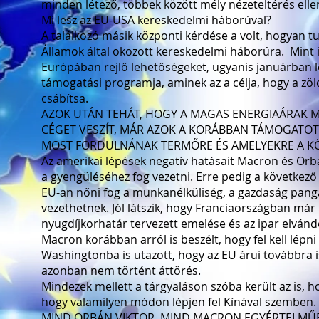
minden létező, többek között mély nézeteltérés elle
Mi lesz az EU-USA kereskedelmi háborúval?
A találkozó másik központi kérdése a volt, hogyan t
Államok által okozott kereskedelmi háborúra. Mint 
Európában rejlő lehetőségeket, ugyanis januárban 
támogatási programja, aminek az a célja, hogy a zöld
csábítsa.
AZOK UTÁN TEHÁT, HOGY A MAGAS ENERGIAÁRAK MI
CÉGET VESZÍT, MÁR AZOK A KORÁBBAN TÁMOGATOT
MOST FORDULNÁNAK TERMŐRE ÉS AMELYEKRE A KÖ
Az amerikai lépések negatív hatásait Macron és Orbán
a gyengüléséhez fog vezetni. Erre pedig a következő
EU-an nőni fog a munkanélküliség, a gazdaság pangan
vezethetnek. Jól látszik, hogy Franciaországban már 
nyugdíjkorhatár tervezett emelése és az ipar elvánd
Macron korábban arról is beszélt, hogy fel kell lépn
Washingtonba is utazott, hogy az EU árui továbbra i
azonban nem történt áttörés.
Mindezek mellett a tárgyaláson szóba került az is,
hogy valamilyen módon lépjen fel Kínával szemben.
MIND ORBÁN VIKTOR, MIND MACRON EGYÉRTELMŰEN