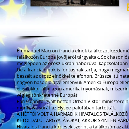
Emmanuel Macron francia elnök találkozót kezdemén
találkozón Európa jövőjéről tárgyaltak. Sok hasonlós
meglepően az orosz-ukrán háborúval kapcsolatban is
De a francia elnök is fontosnak tartja, hogy megmar
beszélt az orosz elnökkel telefonon. Brüsszel túlha
nagyon hasonló a véleményük Amerika Európa elleni
ellen akkor állni azon amerikai nyomásnak, miszerint 
végleg tönkretenné Európát.
Párizsban tárgyalt hétfőn Orbán Viktor miniszterel
munkavacsorát az Elysée-palotában tartották.
A HÉTFŐI VOLT A HARMADIK HIVATALOS TALÁLKOZÓ 
KÉTOLDALÚ TÁRGYALÁSOKAT, AKKOR SZINTÉN PÁRI
Hivatalos francia közlések szerint a találkozón az akt