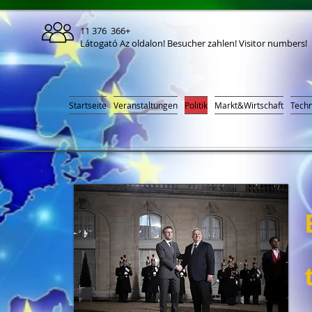
11 376 366+
Látogató Az oldalon! Besucher zahlen! Visitor numbers!
Startseite
Veranstaltungen
Politik
Markt&Wirtschaft
Techn